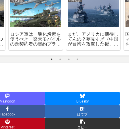
時事放談
時事放談
ロシア軍は一酸化炭素を
まだ、アメリカに期待し
つ
使うべき。楽天モバイル
てんの？夢見すぎ（中国
組
の既契約者の契約プラン
が台湾を攻撃した後、ア
レ
が勝手に０円維持不可の
メリカが中国に反撃する
と
契約プランに変更される
と言うニッコリなシミュ
件
レーション動画につい
て）
Mastodon
Bluesky
Facebook
はてブ
Pinterest
コピー