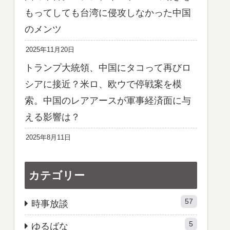
もってしても台湾に侵攻しなかった中国
のメンツ
2025年11月20日
トランプ大統領、中国にタコって再びロ
シアに接近？米ロ、欧ウで停戦案を模
索。中国のレアアースが軍事経済面に与
える影響は？
2025年8月11日
カテゴリー
57
時事放談
5
ゆるばな