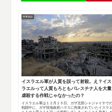
時事放談
イスラエル軍が人質を誤って射殺。え？イス
ラエルって人質もろともパレスチナ人を大量
虐殺する作戦じゃなかったの？
イスラエル軍は１２月１５日、ガザ北部シャジャイヤで
戦闘中に、ガザ現地政府ハマスに拘束されていたイスラ