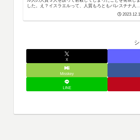
ル人の人質３人を誤って射殺してしまったことを発表し
した。え？イスラエルって、人質もろともパレスチナ人
大量虐殺する作戦じゃなかったの？...
2023.12.
シ
X
Misskey
LINE