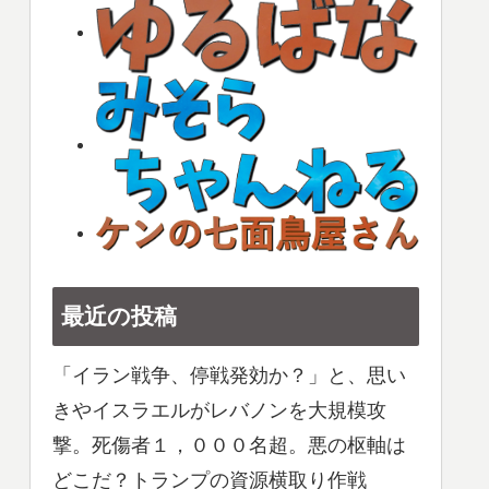
最近の投稿
「イラン戦争、停戦発効か？」と、思い
きやイスラエルがレバノンを大規模攻
撃。死傷者１，０００名超。悪の枢軸は
どこだ？トランプの資源横取り作戦