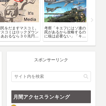
ゆるばな
時事放談
時事放談
国民をだますマスコミ。
考察「キエフにはソ連の
ＮＡＴ
マスコミはロックダウン
罠があるから攻略するの
戒する
をあおるなら３０兆円
に核は必要ない」「キエ
ナに軍
（＝３０万円×１億人
フからの撤退は和平交渉
分）寄付してください
の結果だった」
スポンサーリンク
月間アクセスランキング