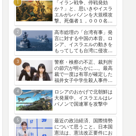
「イラン戦争、停戦発効
か？」と、思いきやイスラ
エルがレバノンを大規模攻
撃。死傷者１，０００名
超。悪の枢軸はどこだ？ト
高市総理の「台湾有事」発
ランプの資源横取り作戦
言に対する中国の本音。ロ
シア、イスラエルの動きを
もってしても台湾に侵攻し
なかった中国のメンツ
警察・検察の不正、裁判所
の節穴が明らかに…。最高
裁で一度は有罪が確定した
福井女子中学生殺人事件。
再審の結果、一転無罪に…
ロシアのおかげで北朝鮮は
大発展中。イスラエルはレ
バノンで国連軍を攻撃中
最近の政治経済、国際情勢
について思うこと。日本国
憲法は、憲法改正要件にお