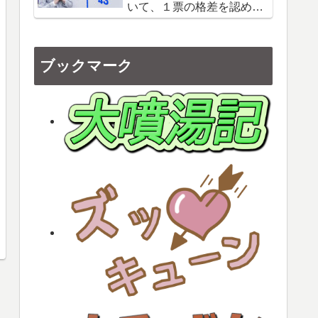
いて、１票の格差を認めて
いる！？自衛隊のなんちゃ
って戦力
ブックマーク