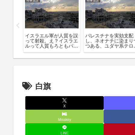
時事放談
時事放談
損傷、バ
イスラエル軍が人質を誤
パレスチナを実効支配
れ、ネオ
って射殺。え？イスラエ
し、ネオナチに染まり
携え、ロ
ルって人質もろともパレ
つある、ユダヤ系テロ
れ
スチナ人を大量虐殺する
織「イスラエル」とパ
作戦じゃなかったの？
スチナ連邦ガザ共和国
の戦争について
白旗
X
Misskey
LINE