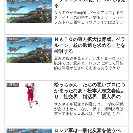
る
ＮＡＴＯが全面的にバックアップするウ
クライナとの戦争で、要衝ようしょうバ
フムトを占領する（ウクライナは当初は
否定していた）など英雄的な活躍をした
ロシアの民間軍事会社ワグネル。そのワ
グネルは、戦場で活躍するのは良いので
ＮＡＴＯの東方拡大は脅威。ベラ
時事放談
すが、ロシア国防省とは直...
ルーシ、核の返還を求めることを
検討する
最近の報道を見ると、北米とヨーロッパ
以外では、意外と、ロシアに対して同情
的な報道がなされてる国もあるそうで
す。戦争に関してはロシアが悪いけど、
戦争に至る過程においてはロシアに同情
的な報道がなされてる国がある、と言う
松っちゃん、たちの悪いプロにつ
時事放談
ことです。昔は西側諸国と共...
かまったなあ～松本人志文春砲よ
り、社交界、婚活界、愛人界の存
在を妄想する～
サムネイル画像と内容には、一切の関係
がありません。なお、僕は、週刊文春は
買ってませんｗあれは、立ち読むもので
す。って言うか、本屋にも行ってないの
で立ち読んでもいませんｗそのため、こ
の記事は、完全な妄想により書かれてい
ロシア軍は一酸化炭素を使うべ
時事放談
ることをご了承ください。...