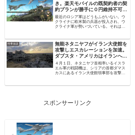
き。楽天モバイルの既契約者の契
約プランが勝手に０円維持不可の
契約プランに変更される件
最近のロシア軍はどうもふがいない。ウ
クライナに欧米製の兵器が投入され、ウ
クライナ軍が勢いづいている。それは良
いとしても、どうもロシア軍はふがいな
い。開戦から１度もキエフの大統領府や
軍本部にミサイルの１つも撃ち込んでい
無能ネタニヤフがイラン大使館を
時事放談
ないようだし、やる気があ...
攻撃しエスカレーションを加速。
ダブスタ・アメリカはイランへの
制裁を検討。ウクライナではロシ
４月１日、ネタニヤフ首相率いるイスラ
ア軍の前進が続く
エル軍の戦闘機は、シリアの首都ダマス
カスにあるイラン大使館領事部を攻撃。
イラン大使館は瓦礫がれきと化し、イラ
ン政府は上級司令官３人を含む軍事顧問
７人が死亡したと発表しました。シリア
国営メディアによると、イ...
スポンサーリンク