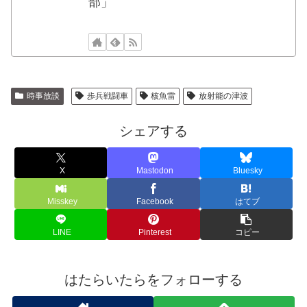
部」
時事放談
歩兵戦闘車
核魚雷
放射能の津波
シェアする
X
Mastodon
Bluesky
Misskey
Facebook
はてブ
LINE
Pinterest
コピー
はたらいたらをフォローする