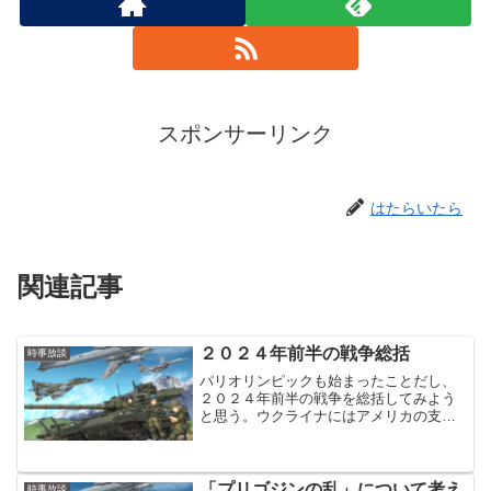
スポンサーリンク
はたらいたら
関連記事
２０２４年前半の戦争総括
時事放談
パリオリンピックも始まったことだし、
２０２４年前半の戦争を総括してみよう
と思う。ウクライナにはアメリカの支援
が復活したが、相変わらず、ロシア軍が
ゆるやかに前進し、ウクライナ軍がゆる
やかに撤退すると言う流れは継続したま
まウクライナ軍のゆるやか...
「プリゴジンの乱」について考え
時事放談