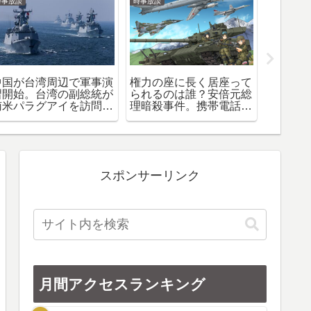
時事放談
時事放談
時事放談
中国が台湾周辺で軍事演
権力の座に長く居座って
「イラ
習開始。台湾の副総統が
られるのは誰？安倍元総
か？」
南米パラグアイを訪問し
理暗殺事件。携帯電話会
ラエル
た際、行きも帰りもアメ
社に値下げさせておきな
模攻撃
リカに立ち寄ったことに
がらauの通信障害を叩
０名超
対する報復措置とのこと
くのは虫の良い話
だ？ト
り作戦
スポンサーリンク
月間アクセスランキング