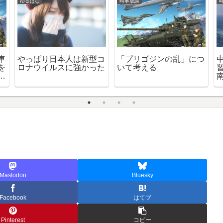
ゆるばな
時事放談
車
やっぱり日本人は新型コ
「プリゴジンの乱」につ
を
ロナウイルスに強かった
いて考える
。
Mastodon
Bluesky
Facebook
はてブ
Pinterest
コピー