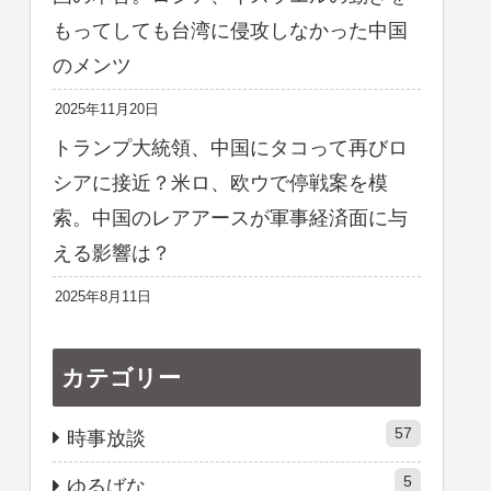
もってしても台湾に侵攻しなかった中国
のメンツ
2025年11月20日
トランプ大統領、中国にタコって再びロ
シアに接近？米ロ、欧ウで停戦案を模
索。中国のレアアースが軍事経済面に与
える影響は？
2025年8月11日
カテゴリー
57
時事放談
5
ゆるばな