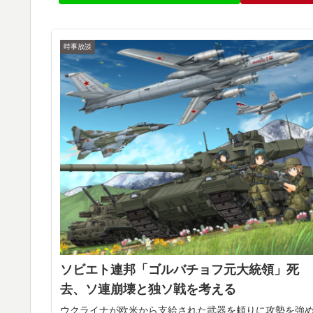
時事放談
ソビエト連邦「ゴルバチョフ元大統領」死
去、ソ連崩壊と独ソ戦を考える
ウクライナが欧米から支給された武器を頼りに攻勢を強