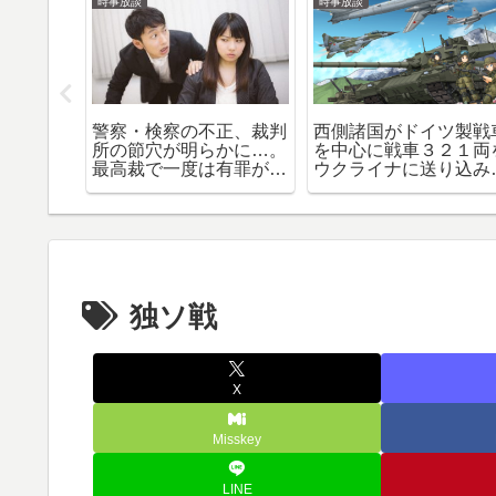
時事放談
時事放談
に期待し
警察・検察の不正、裁判
西側諸国がドイツ製戦
ぎ（中国
所の節穴が明らかに…。
を中心に戦車３２１両
た後、ア
最高裁で一度は有罪が確
ウクライナに送り込み
反撃する
定した福井女子中学生殺
独ソ戦（ナチスとの戦
なシミュ
人事件。再審の結果、一
い）の再来か
につい
転無罪に…
独ソ戦
X
Misskey
LINE