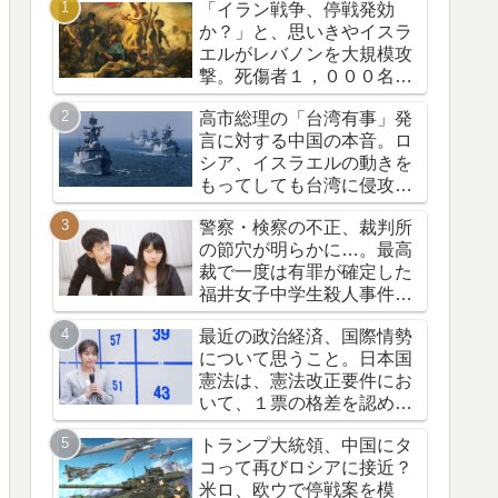
「イラン戦争、停戦発効
か？」と、思いきやイスラ
エルがレバノンを大規模攻
撃。死傷者１，０００名
超。悪の枢軸はどこだ？ト
高市総理の「台湾有事」発
ランプの資源横取り作戦
言に対する中国の本音。ロ
シア、イスラエルの動きを
もってしても台湾に侵攻し
なかった中国のメンツ
警察・検察の不正、裁判所
の節穴が明らかに…。最高
裁で一度は有罪が確定した
福井女子中学生殺人事件。
再審の結果、一転無罪に…
最近の政治経済、国際情勢
について思うこと。日本国
憲法は、憲法改正要件にお
いて、１票の格差を認めて
いる！？自衛隊のなんちゃ
トランプ大統領、中国にタ
って戦力
コって再びロシアに接近？
米ロ、欧ウで停戦案を模