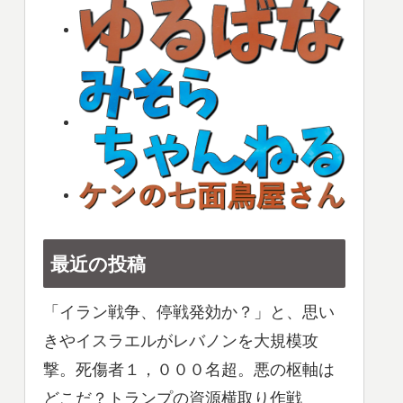
最近の投稿
「イラン戦争、停戦発効か？」と、思い
きやイスラエルがレバノンを大規模攻
撃。死傷者１，０００名超。悪の枢軸は
どこだ？トランプの資源横取り作戦