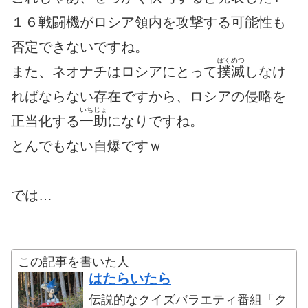
１６戦闘機がロシア領内を攻撃する可能性も
否定できないですね。
ぼくめつ
また、ネオナチはロシアにとって
撲滅
しなけ
ればならない存在ですから、ロシアの侵略を
いちじょ
正当化する
一助
になりですね。
とんでもない自爆ですｗ
では…
この記事を書いた人
はたらいたら
伝説的なクイズバラエティ番組「ク