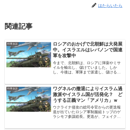
はたらいたら
関連記事
ロシアのおかげで北朝鮮は大発展
時事放談
中。イスラエルはレバノンで国連
軍を攻撃中
今まで、北朝鮮は、ロシアに弾薬やミサ
イルを輸出し、儲けていました。しか
し、今後は、軍隊まで派遣し、儲ける作
戦です。北朝鮮がロシアに輸出してるの
は、ミサイルや弾薬だけでしょうが、今
後、ウクライナでのロシアとＮＡＴＯの
ワグネルの撤退によりイスラム過
時事放談
戦争が長引けば、戦車などの...
激派やイスラム国が活発化？ ど
うする正義マン「アメリカ」ｗ
ウクライナ侵攻の総司令官からの更迭報
道が出ていたロシア軍制服組トップのゲ
ラシモフ参謀総長。更迭が、フェイクニ
ュースだったことが明らかになりました
ｗゲラシモフ参謀総長、ウクライナ侵攻