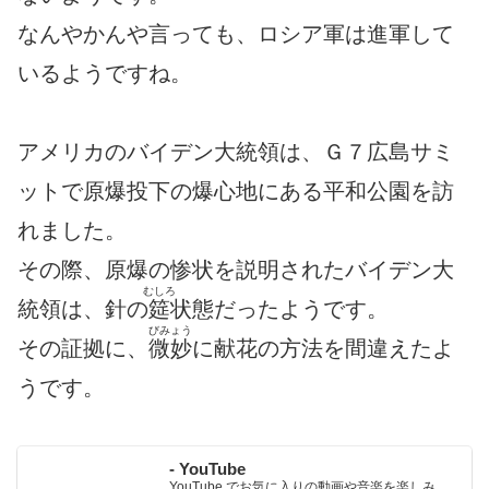
なんやかんや言っても、ロシア軍は進軍して
いるようですね。
アメリカのバイデン大統領は、Ｇ７広島サミ
ットで原爆投下の爆心地にある平和公園を訪
れました。
その際、原爆の惨状を説明されたバイデン大
むしろ
統領は、針の
筵
状態だったようです。
びみょう
その証拠に、
微妙
に献花の方法を間違えたよ
うです。
- YouTube
YouTube でお気に入りの動画や音楽を楽しみ、