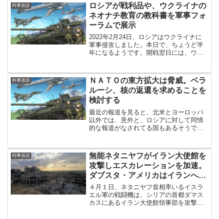
の総司令官を続投のようです。いやい
ロシアが戦利品や、ウクライナの
時事放談
や、デマのせいで、今回の記...
ネオナチ教育の教科書を軍事フォ
ーラムで展示
2022年2月24日、ロシアはウクライナに
軍事侵攻しました。本日で、ちょうど半
年になるようです。開戦翌日には、ウク
ライナの首都キエフが戦場となりました
が、４日後にはロシア軍はあっさり倒さ
れ、戦争は長期戦へと移行してきまし
ＮＡＴＯの東方拡大は脅威。ベラ
時事放談
た。開戦から現在まで...
ルーシ、核の返還を求めることを
検討する
最近の報道を見ると、北米とヨーロッパ
以外では、意外と、ロシアに対して同情
的な報道がなされてる国もあるそうで
す。戦争に関してはロシアが悪いけど、
戦争に至る過程においてはロシアに同情
的な報道がなされてる国がある、と言う
無能ネタニヤフがイラン大使館を
時事放談
ことです。昔は西側諸国と共...
攻撃しエスカレーションを加速。
ダブスタ・アメリカはイランへの
制裁を検討。ウクライナではロシ
４月１日、ネタニヤフ首相率いるイスラ
ア軍の前進が続く
エル軍の戦闘機は、シリアの首都ダマス
カスにあるイラン大使館領事部を攻撃。
イラン大使館は瓦礫がれきと化し、イラ
ン政府は上級司令官３人を含む軍事顧問