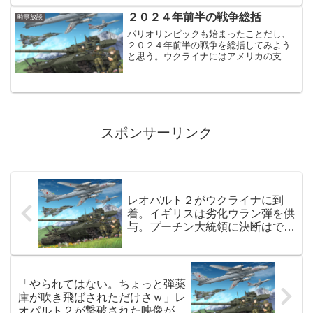
７人が死亡したと発表しました。シリア
２０２４年前半の戦争総括
時事放談
国営メディアによると、イ...
パリオリンピックも始まったことだし、
２０２４年前半の戦争を総括してみよう
と思う。ウクライナにはアメリカの支援
が復活したが、相変わらず、ロシア軍が
ゆるやかに前進し、ウクライナ軍がゆる
やかに撤退すると言う流れは継続したま
まウクライナ軍のゆるやか...
スポンサーリンク
レオパルト２がウクライナに到
着。イギリスは劣化ウラン弾を供
与。プーチン大統領に決断はでき
るのか？
「やられてはない。ちょっと弾薬
庫が吹き飛ばされただけさｗ」レ
オパルト２が撃破された映像が拡