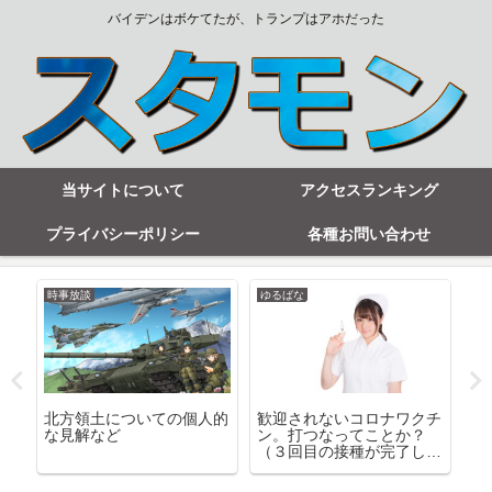
バイデンはボケてたが、トランプはアホだった
当サイトについて
アクセスランキング
プライバシーポリシー
各種お問い合わせ
時事放談
ゆるばな
時
フ
北方領土についての個人的
歓迎されないコロナワクチ
ロ
チ
な見解など
ン。打つなってことか？
大
領
（３回目の接種が完了しま
バ
した）