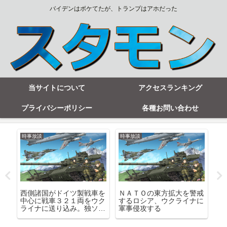
バイデンはボケてたが、トランプはアホだった
当サイトについて
アクセスランキング
プライバシーポリシー
各種お問い合わせ
時事放談
時事放談
時
リ
西側諸国がドイツ製戦車を
ＮＡＴＯの東方拡大を警戒
加
回
中心に戦車３２１両をウク
するロシア、ウクライナに
が
ライナに送り込み。独ソ戦
軍事侵攻する
当
（ナチスとの戦い）の再来
も
か
ゃ