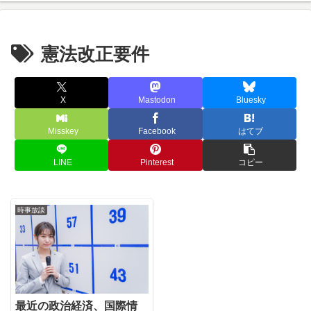
い
８
憲法改正要件
X
Mastodon
Bluesky
Misskey
Facebook
はてブ
LINE
Pinterest
コピー
時事放談
最近の政治経済、国際情