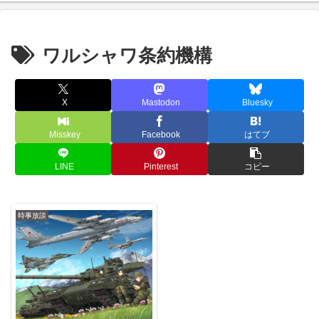
ワルシャワ条約機構
X
Mastodon
Bluesky
Misskey
Facebook
はてブ
LINE
Pinterest
コピー
時事放談