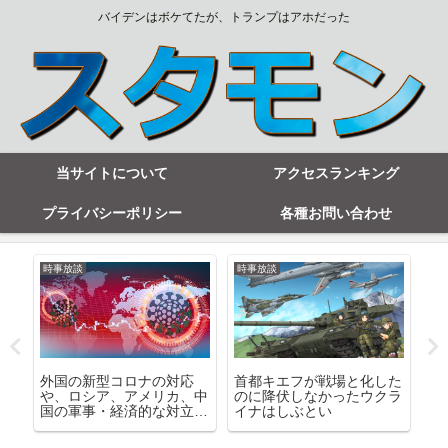
バイデンはボケてたが、トランプはアホだった
当サイトについて
アクセスランキング
プライバシーポリシー
各種お問い合わせ
時事放談
時事放談
時
外国の新型コロナの対応
首都キエフが戦場と化した
高
還
や、ロシア、アメリカ、中
のに降伏しなかったウクラ
言
国の軍事・経済的な対立な
イナはしぶとい
シ
ど
も
な