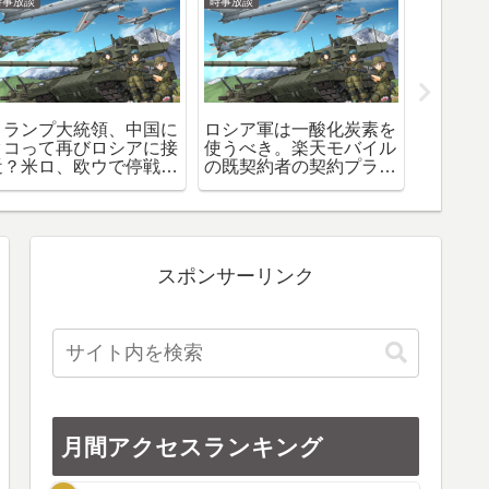
時事放談
時事放談
ゆるばな
トランプ大統領、中国に
ロシア軍は一酸化炭素を
歓迎さ
タコって再びロシアに接
使うべき。楽天モバイル
チン。
近？米ロ、欧ウで停戦案
の既契約者の契約プラン
か？（
を模索。中国のレアアー
が勝手に０円維持不可の
了しま
スが軍事経済面に与える
契約プランに変更される
影響は？
件
スポンサーリンク
月間アクセスランキング