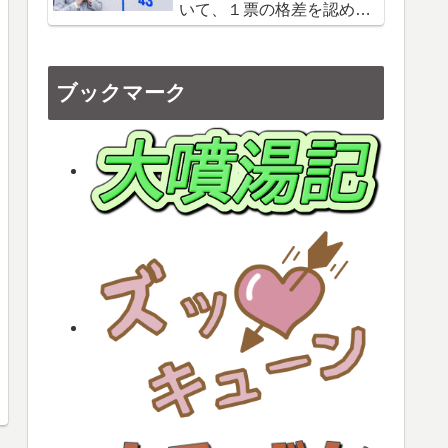
いて、１票の格差を認めて
いる！？自衛隊のなんちゃ
って戦力
ブックマーク