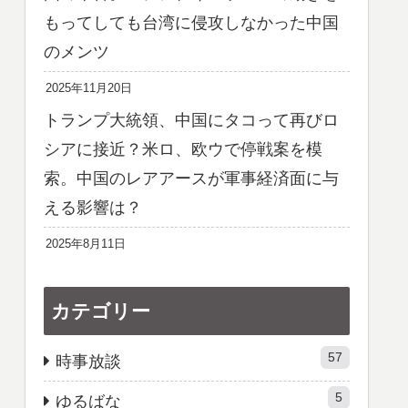
もってしても台湾に侵攻しなかった中国
のメンツ
2025年11月20日
トランプ大統領、中国にタコって再びロ
シアに接近？米ロ、欧ウで停戦案を模
索。中国のレアアースが軍事経済面に与
える影響は？
2025年8月11日
カテゴリー
57
時事放談
5
ゆるばな