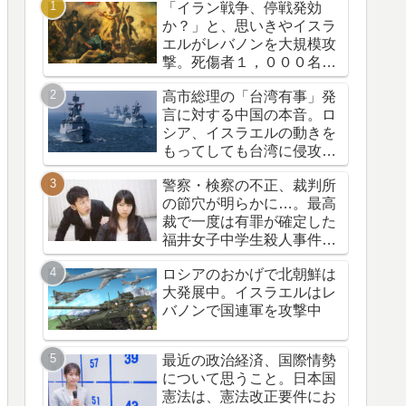
「イラン戦争、停戦発効
か？」と、思いきやイスラ
エルがレバノンを大規模攻
撃。死傷者１，０００名
超。悪の枢軸はどこだ？ト
高市総理の「台湾有事」発
ランプの資源横取り作戦
言に対する中国の本音。ロ
シア、イスラエルの動きを
もってしても台湾に侵攻し
なかった中国のメンツ
警察・検察の不正、裁判所
の節穴が明らかに…。最高
裁で一度は有罪が確定した
福井女子中学生殺人事件。
再審の結果、一転無罪に…
ロシアのおかげで北朝鮮は
大発展中。イスラエルはレ
バノンで国連軍を攻撃中
最近の政治経済、国際情勢
について思うこと。日本国
憲法は、憲法改正要件にお