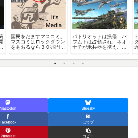
ゆるばな
時事放談
第
国民をだますマスコミ。
パトリオットは損傷、バ
開
マスコミはロックダウン
フムトは占領され、ネオ
者
をあおるなら３０兆円
ナチが米兵器を携え、ロ
居
（＝３０万円×１億人
シア領内で大暴れ
分）寄付してください
円
Mastodon
Bluesky
Facebook
はてブ
Pinterest
コピー