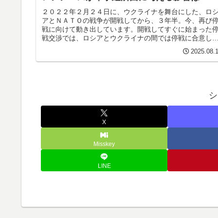
２０２２年２月２４日に、ウクライナを舞台にした、ロ
アとＮＡＴＯの戦争が開戦してから、３年半。今、再び
戦に向けて動き出しています。開戦してすぐに始まった
戦交渉では、ロシアとウクライナの間では停戦に合意し
したが、ウクライナの後ろ盾となる...
2025.08.
シ
X
Misskey
LINE