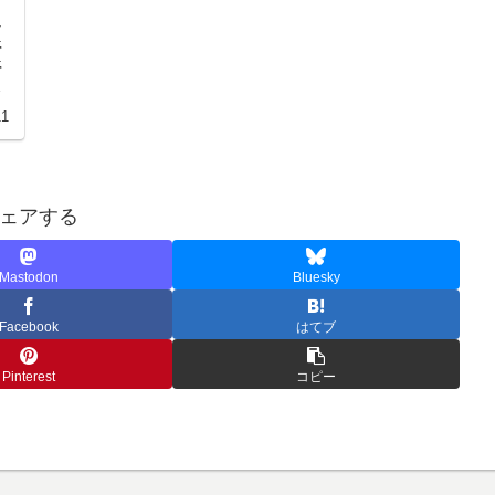
シ
停
停
ま
11
ェアする
Mastodon
Bluesky
Facebook
はてブ
Pinterest
コピー