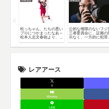
時事放談
時事放談
３連発ま
松っちゃん、たちの悪い
公的な権限のないフジ
プロにつかまったなあ～
三者委員会に、証拠の
松本人志文春砲より、社
示なく、一方的に犯罪
交界、婚活界、愛人界の
のように認定された中
存在を妄想する～
正広氏。示談も守られ
ず、示談金９０００万
は持ち逃げされた？ｗ
レアアース
X
Misskey
LINE