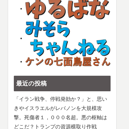
最近の投稿
「イラン戦争、停戦発効か？」と、思い
きやイスラエルがレバノンを大規模攻
撃。死傷者１，０００名超。悪の枢軸は
どこだ？トランプの資源横取り作戦