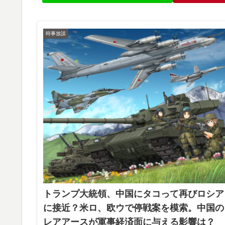
時事放談
トランプ大統領、中国にタコって再びロシア
に接近？米ロ、欧ウで停戦案を模索。中国の
レアアースが軍事経済面に与える影響は？