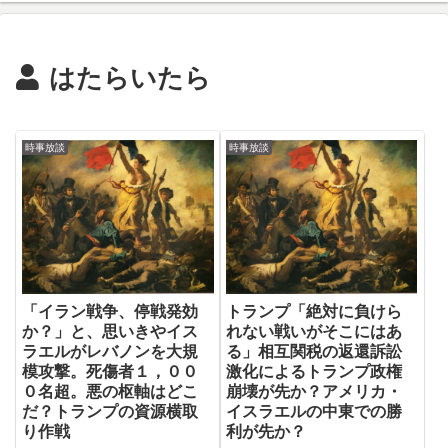
の
はたらいたら
時事放談
時事放談
「イラン戦争、停戦発効
トランプ「絶対に負けら
か？」と、思いきやイス
れない戦いがそこにはあ
ラエルがレバノンを大規
る」相互関税の返還訴訟
模攻撃。死傷者１，００
激化によるトランプ政権
０名超。悪の枢軸はどこ
崩壊が先か？アメリカ・
だ？トランプの資源横取
イスラエルの中東での勝
り作戦
利が先か？