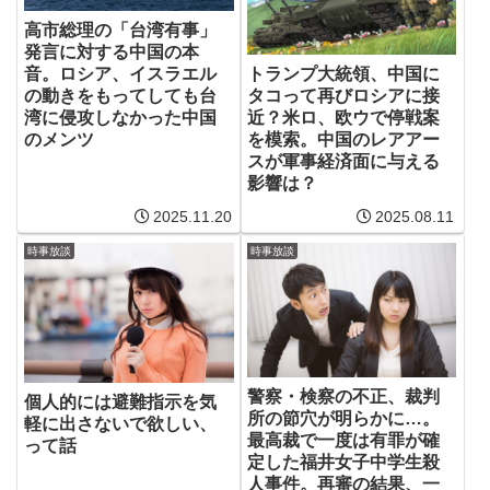
高市総理の「台湾有事」
発言に対する中国の本
トランプ大統領、中国に
音。ロシア、イスラエル
タコって再びロシアに接
の動きをもってしても台
近？米ロ、欧ウで停戦案
湾に侵攻しなかった中国
を模索。中国のレアアー
のメンツ
スが軍事経済面に与える
影響は？
2025.11.20
2025.08.11
時事放談
時事放談
警察・検察の不正、裁判
個人的には避難指示を気
所の節穴が明らかに…。
軽に出さないで欲しい、
最高裁で一度は有罪が確
って話
定した福井女子中学生殺
人事件。再審の結果、一