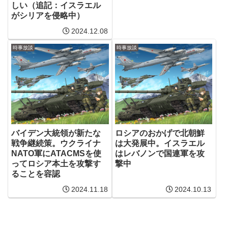
しい（追記：イスラエル
がシリアを侵略中）
2024.12.08
時事放談
時事放談
バイデン大統領が新たな
ロシアのおかげで北朝鮮
戦争継続策。ウクライナ
は大発展中。イスラエル
NATO軍にATACMSを使
はレバノンで国連軍を攻
ってロシア本土を攻撃す
撃中
ることを容認
2024.11.18
2024.10.13