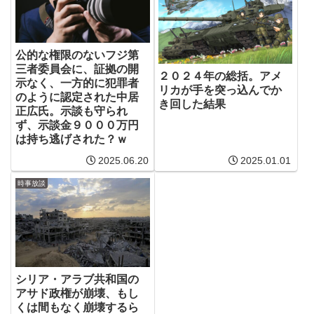
公的な権限のないフジ第
三者委員会に、証拠の開
２０２４年の総括。アメ
示なく、一方的に犯罪者
リカが手を突っ込んでか
のように認定された中居
き回した結果
正広氏。示談も守られ
ず、示談金９０００万円
は持ち逃げされた？ｗ
2025.06.20
2025.01.01
時事放談
シリア・アラブ共和国の
アサド政権が崩壊、もし
くは間もなく崩壊するら