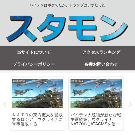
バイデンはボケてたが、トランプはアホだった
当サイトについて
アクセスランキング
プライバシーポリシー
各種お問い合わせ
時事放談
時事放談
時
元
ＮＡＴＯの東方拡大を警戒
バイデン大統領が新たな戦
ト
識
するロシア、ウクライナに
争継続策。ウクライナ
な
軍事侵攻する
NATO軍にATACMSを使っ
相
てロシア本土を攻撃するこ
よ
とを容認
か