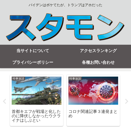
バイデンはボケてたが、トランプはアホだった
当サイトについて
アクセスランキング
プライバシーポリシー
各種お問い合わせ
時事放談
時事放談
時
ー
首都キエフが戦場と化した
コロナ関連記事３連発まと
「
乱
のに降伏しなかったウクラ
め
て
グ
イナはしぶとい