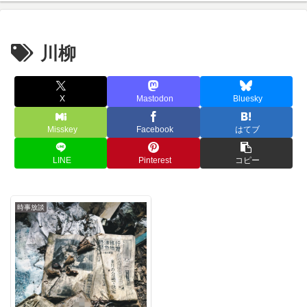
川柳
X
Mastodon
Bluesky
Misskey
Facebook
はてブ
LINE
Pinterest
コピー
時事放談